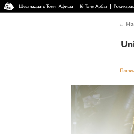
Шестнадцать Тонн
Афиша
16 Тонн Арбат
Рокикара
← Наз
Un
Пятниц