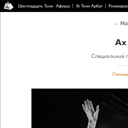
Шестнадцать Тонн
Афиша
16 Тонн Арбат
Рокикара
← Наз
Ах
Специальный г
Пятница