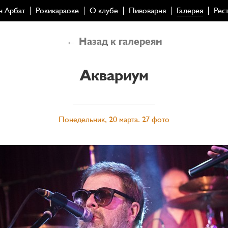
н Арбат
Рокикараоке
О клубе
Пивоварня
Галерея
Рес
← Назад к галереям
Аквариум
Понедельник, 20 марта. 27 фото