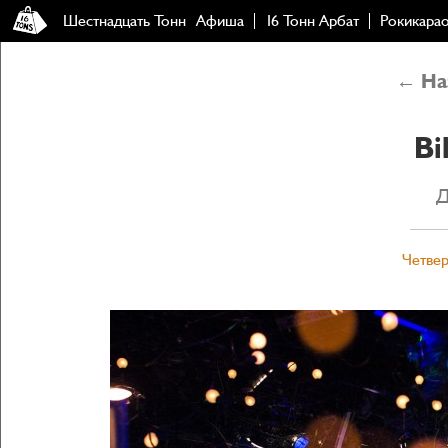
Шестнадцать Тонн
Афиша
16 Тонн Арбат
Рокикара
← Наз
Bi
Д
Четвер