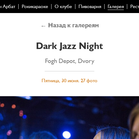
н Арбат
Рокикараоке
О клубе
Пивоварня
Галерея
Рес
← Назад к галереям
Dark Jazz Night
Fogh Depot, Dvory
Пятница, 30 июня. 27 фото