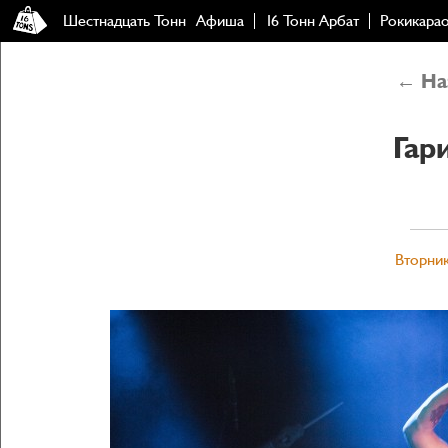
Шестнадцать Тонн
Афиша
16 Тонн Арбат
Рокикара
← Наз
Гар
Вторник