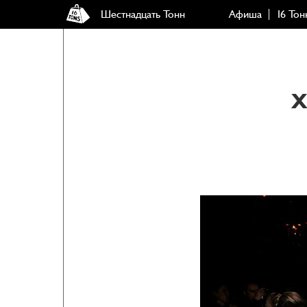
Шестнадцать Тонн
Афиша
16 Тон
X