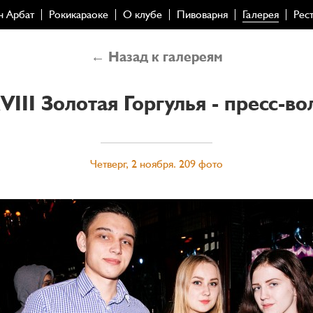
н Арбат
Рокикараоке
О клубе
Пивоварня
Галерея
Рес
← Назад к галереям
VIII Золотая Горгулья - пресс-во
Четверг, 2 ноября. 209 фото