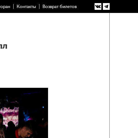
торан
Контакты
Возврат билетов
лл