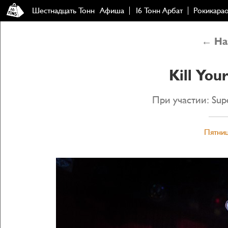
Шестнадцать Тонн
Афиша
16 Тонн Арбат
Рокикара
← Наз
Kill You
При участии: Sup
Пятниц