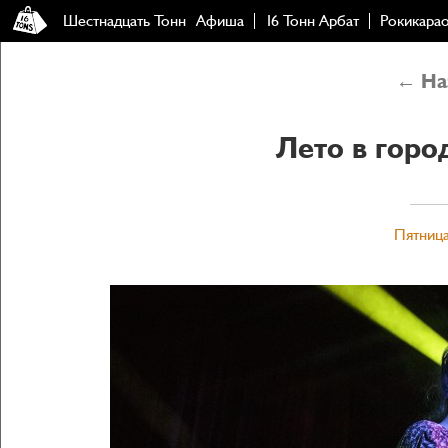
Шестнадцать Тонн
Афиша
16 Тонн Арбат
Рокикара
← Наз
Лето в город
Пятница