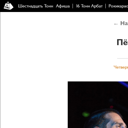
Шестнадцать Тонн
Афиша
16 Тонн Арбат
Рокикара
← Наз
Пё
Четверг