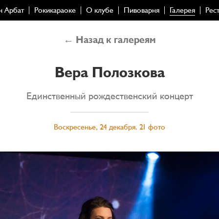
н Арбат
Рокикараоке
О клубе
Пивоварня
Галерея
Рес
← Назад к галереям
Вера Полозкова
Единственный рождественский концерт
Воскресенье, 24 декабря. 21 фото