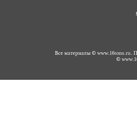
Все материалы © www.16tons.ru. П
© www.16