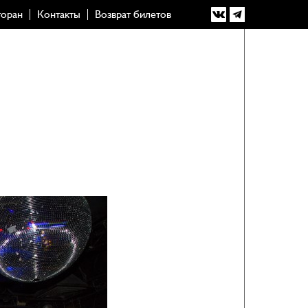
торан
Контакты
Возврат билетов