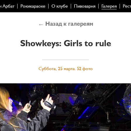
н Арбат
Рокикараоке
О клубе
Пивоварня
Галерея
Рес
← Назад к галереям
Showkeys: Girls to rule
Суббота, 25 марта. 52 фото