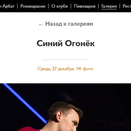
н Арбат
Рокикараоке
О клубе
Пивоварня
Галерея
Рес
← Назад к галереям
Синий Огонёк
Среда, 27 декабря. 141 фото