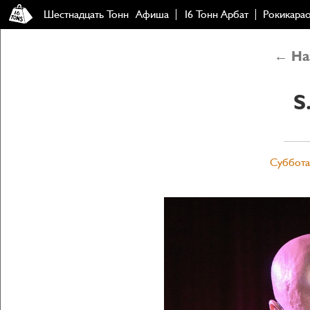
Шестнадцать Тонн
Афиша
16 Тонн Арбат
Рокикара
← Наз
S
Суббота,