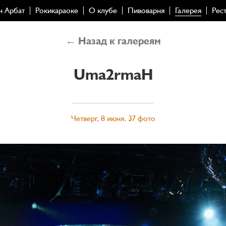
н Арбат
Рокикараоке
О клубе
Пивоварня
Галерея
Рес
← Назад к галереям
Uma2rmaH
Четверг, 8 июня. 37 фото