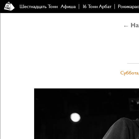
Шестнадцать Тонн
Афиша
16 Тонн Арбат
Рокикара
← Наз
Суббота,