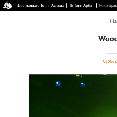
Шестнадцать Тонн
Афиша
16 Тонн Арбат
Рокикара
← Наз
Wood
Суббота