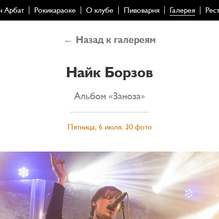
н Арбат
Рокикараоке
О клубе
Пивоварня
Галерея
Рес
← Назад к галереям
Найк Борзов
Альбом «Заноза»
Пятница, 6 июля. 30 фото