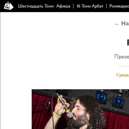
Шестнадцать Тонн
Афиша
16 Тонн Арбат
Рокикара
← Наз
Презе
Среда,