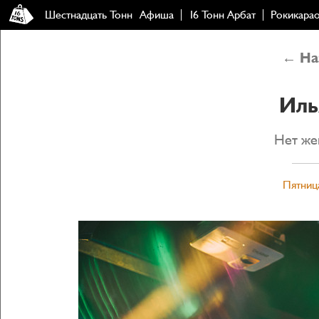
Шестнадцать Тонн
Афиша
16 Тонн Арбат
Рокикара
← Наз
Иль
Нет же
Пятница