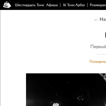
Шестнадцать Тонн
Афиша
16 Тонн Арбат
Рокикара
← Наз
Первый
Понедельн