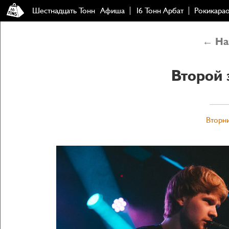
Шестнадцать Тонн
Афиша
16 Тонн Арбат
Рокикара
← Наз
Второй 
Вторни