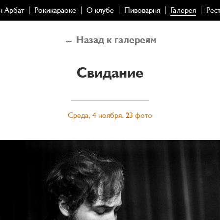
н Арбат
Рокикараоке
О клубе
Пивоварня
Галерея
Рес
← Назад к галереям
Свидание
Среда, 4 ноября. 23 фото