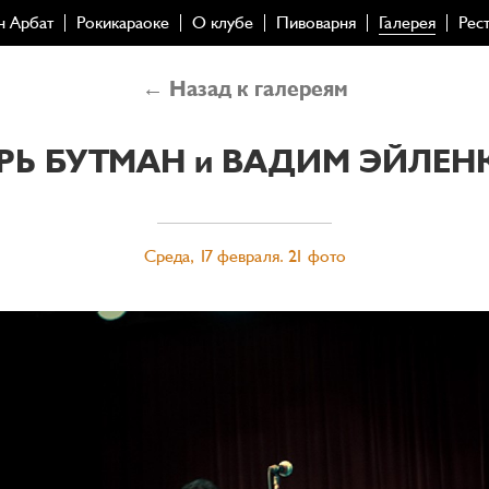
н Арбат
Рокикараоке
О клубе
Пивоварня
Галерея
Рес
← Назад к галереям
РЬ БУТМАН и ВАДИМ ЭЙЛЕН
Среда, 17 февраля. 21 фото