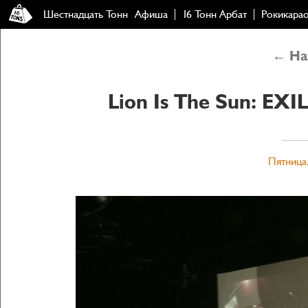
Шестнадцать Тонн
Афиша
16 Тонн Арбат
Рокикара
← Наз
Lion Is The Sun: E
Пятница,