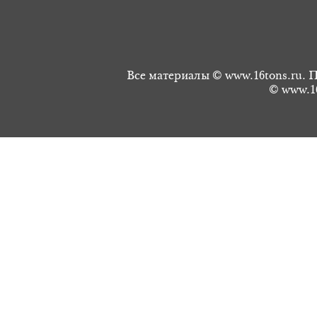
Все материалы © www.16tons.ru. П
© www.16