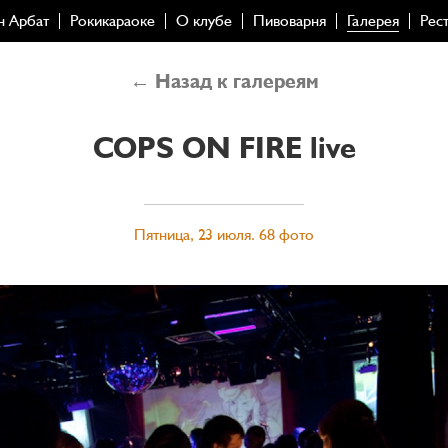
н Арбат
Рокикараоке
О клубе
Пивоварня
Галерея
Рес
← Назад к галереям
COPS ON FIRE live
Пятница, 23 июля. 68 фото