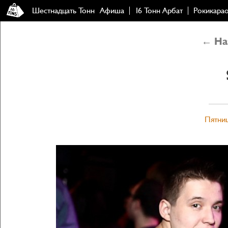
Шестнадцать Тонн
Афиша
16 Тонн Арбат
Рокикара
← Наз
Пятниц