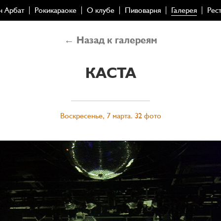
н Арбат
Рокикараоке
О клубе
Пивоварня
Галерея
Рес
← Назад к галереям
КАСТА
Воскресенье, 7 марта. 32 фото