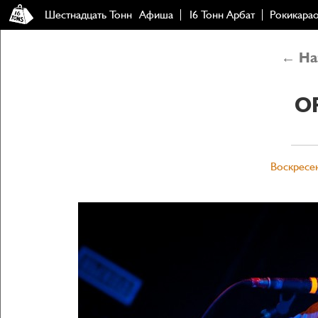
Шестнадцать Тонн
Афиша
16 Тонн Арбат
Рокикара
← Наз
О
Воскресен