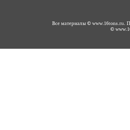
Все материалы © www.16tons.ru. П
© www.16