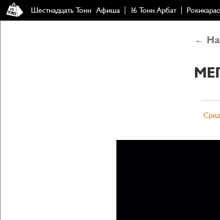
Шестнадцать Тонн
Афиша
16 Тонн Арбат
Рокикара
← Наз
МЕ
Сред