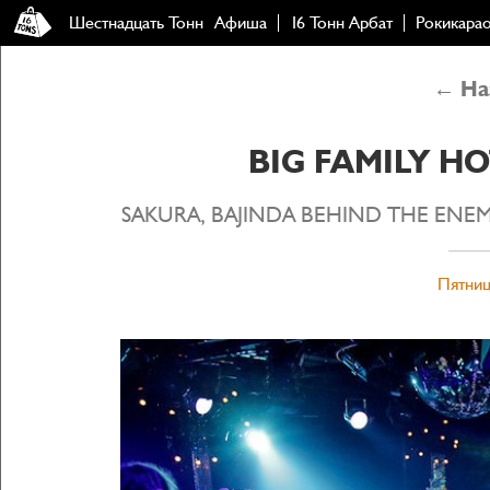
Шестнадцать Тонн
Афиша
16 Тонн Арбат
Рокикара
← Наз
BIG FAMILY H
SAKURA, BAJINDA BEHIND THE ENEM
Пятниц