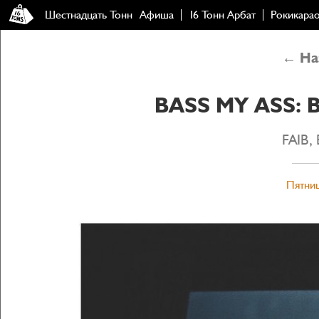
Шестнадцать Тонн
Афиша
16 Тонн Арбат
Рокикара
← Наз
BASS MY ASS: 
FAIB,
Пятниц