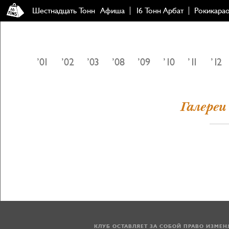
Шестнадцать Тонн
Афиша
16 Тонн Арбат
Рокикара
’01
’02
’03
’08
’09
’10
’11
’12
Галереи 
КЛУБ ОСТАВЛЯЕТ ЗА СОБОЙ ПРАВО ИЗМЕ