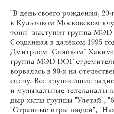
"В день своего рождения, 20-
в Культовом Московском клу
тонн" выступит группа МЭD
Созданная в далёком 1995 го
Дмитрием "Снэйком" Хаким
группа МЭD DОГ стремител
ворвалась в 90-х на отечест
сцену. Все крупнейшие ради
и музыкальные телеканалы к
дыр хиты группы "Улетай", "6.
"Странные игры людей", "На