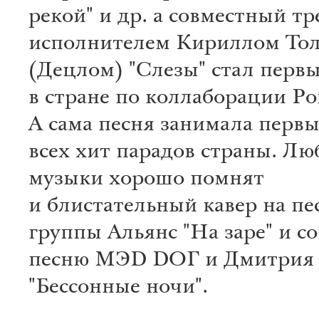
рекой" и др. а совместный тре
исполнителем Кириллом То
(Децлом) "Слезы" стал перв
в стране по коллаборации Ро
А сама песня занимала первы
всех хит парадов страны. Л
музыки хорошо помнят
и блистательный кавер на п
группы Альянс "На заре" и с
песню МЭD DОГ и Дмитрия
"Бессонные ночи".