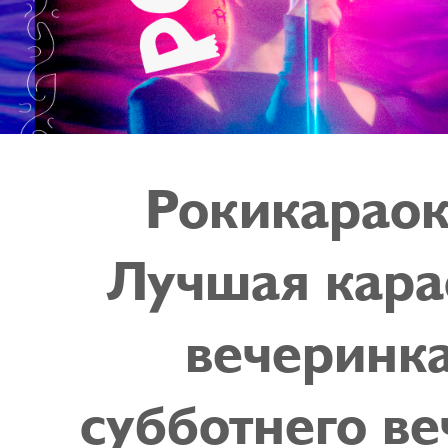
Рокикараок
Лучшая кара
вечеринк
субботнего ве