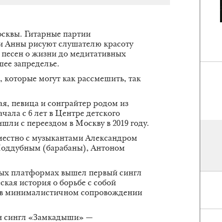
осквы. Гитарные партии
и Анны рисуют слушателю красоту
песен о жизни до медитативных
ее запределье.
, которые могут как рассмешить, так
я, певица и сонграйтер родом из
чала с 6 лет в Центре детского
шли с переездом в Москву в 2019 году.
местно с музыкантами Александром
Поддубным (барабаны), Антоном
овых платформах вышел первый сингл
кая история о борьбе с собой
я в минималистичном сопровождении
ен сингл «Замкадыши» —