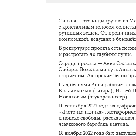
Силана — это инди-группа из М
с кристальным голосом солистк
рутинных вещей. От ироничных 
композиций, ведущих в ближайш
В репертуаре проекта есть песни
и растрогать до глубины души.
Сердце проекта — Анна Силицка
Сибири. Вокальный путь Анна на
творчества. Авторские песни при
Над песнями Анна работает сов
Калачиковым (гитара), Ильей 
Новиковым (звукорежиссер).
10 сентября 2022 года на цифр
«Ласточка птичка», метафоричес
и поиске свободы, рассказанна
язычкового барабана-каатона.
18 ноября 2022 года был выпущ