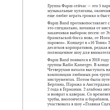
Группа Фарш сейчас — это 5 пар
музыкальные хулиганы, окончи
еще любят играть громко и быст
Фарш Band противопоставляет с
это специально, начиная от инс
заканчивая выбором песен: от Э
бразильской босса нова, от Иог
паровоз». Концерт в «16 Тонн» 
десятков корпоративов, редкая 
полноценное шоу для внимател
Фарш Band появился в 2018 году
группы Radio Kamerger. В конц
Четверухин начали выступать н
композиции любимых рок-групп
инструментах. Потом были путе
Берлина, Парижа и Амстердама 
2 года в Германии. 2 альбома ав
и возврат к каверам. Со времене
трубы, виолончели и барабанов, 
участвовала в шоу «Главная Сце