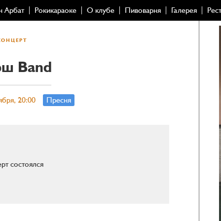
н Арбат
Рокикараоке
О клубе
Пивоварня
Галерея
Рес
КОНЦЕРТ
ш Band
ября, 20:00
Пресня
рт состоялся