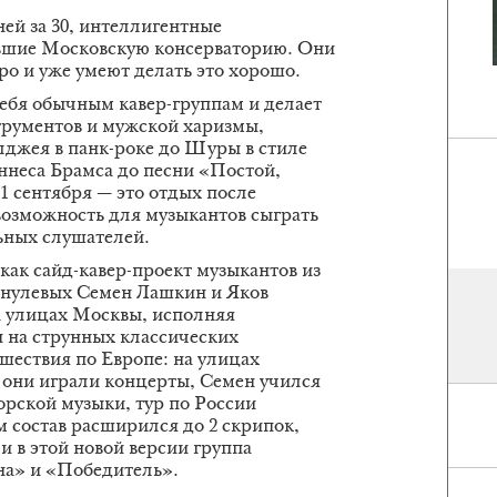
ней за 30, интеллигентные
вшие Московскую консерваторию. Они
ро и уже умеют делать это хорошо.
ебя обычным кавер-группам и делает
трументов и мужской харизмы,
лджея в панк-роке до Шуры в стиле
аннеса Брамса до песни «Постой,
21 сентября — это отдых после
возможность для музыкантов сыграть
ьных слушателей.
 как сайд-кавер-проект музыкантов из
е нулевых Семен Лашкин и Яков
а улицах Москвы, исполняя
 на струнных классических
шествия по Европе: на улицах
они играли концерты, Семен учился
торской музыки, тур по России
м состав расширился до 2 скрипок,
и в этой новой версии группа
на» и «Победитель».