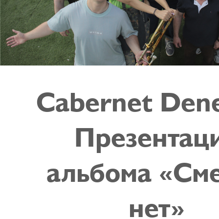
Cabernet Den
Презентац
альбома «См
нет»