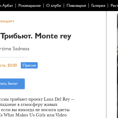
н Арбат
Рокикараоке
О клубе
Пивоварня
Галерея
Рес
КОНЦЕРТ
Трибьют. Monte rey
time Sadness
ста, 20:00
Пресня
пить билет
ссии трибьют-проект Lana Del Rey —
падание в атмосферу живых
 если вы никогда не носили цветы
Is What Makes Us Girls или Video