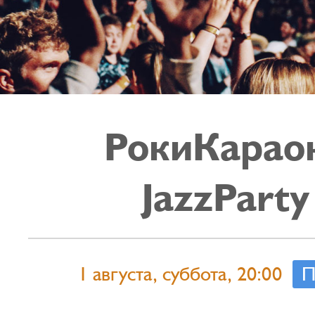
РокиКарао
JazzParty
1 августа, суббота, 20:00
П