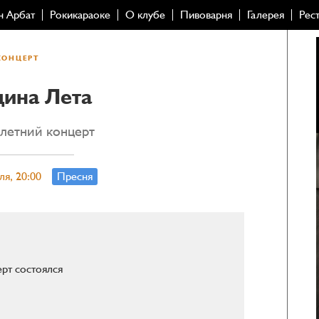
н Арбат
Рокикараоке
О клубе
Пивоварня
Галерея
Рес
КОНЦЕРТ
дина Лета
летний концерт
ля, 20:00
Пресня
рт состоялся