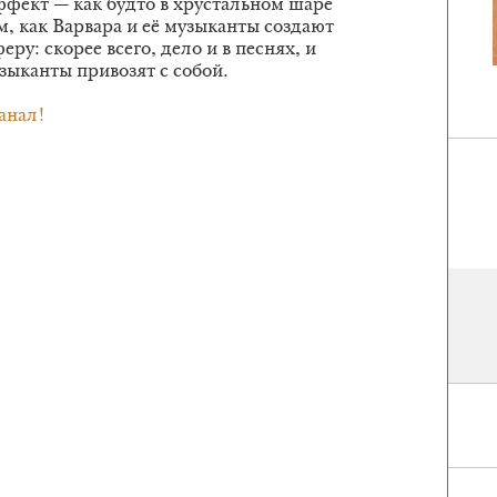
фект — как будто в хрустальном шаре
м, как Варвара и её музыканты создают
у: скорее всего, дело и в песнях, и
узыканты привозят с собой.
анал!