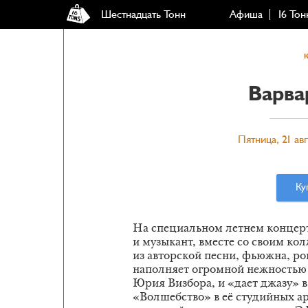
Шестнадцать Тонн
Афиша
16 Тон
Варва
Пятница, 21 авг
Ку
На специальном летнем концерт
и музыкант, вместе со своим ко
из авторской песни, фьюжна, ро
наполняет огромной нежностью 
Юрия Визбора, и «дает джазу» 
«Волшебство» в её студийных а