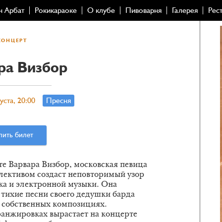
н Арбат
Рокикараоке
О клубе
Пивоварня
Галерея
Рес
КОНЦЕРТ
ра Визбор
уста, 20:00
Пресня
пить билет
е Варвара Визбор, московская певица
ллективом создаст неповторимый узор
ка и электронной музыки. Она
тихие песни своего дедушки барда
в собственных композициях.
ранжировках вырастает на концерте